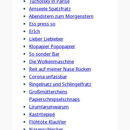
Tucholsky in Parise
Amseele Spatzfratz
Abendstern zum Morgenstern
Ess press so
ErIch
Lieber Liebieber
Klopapier Popopapier
So sonder Bar
Die Wolkenmaschine
Reit auf meiner Nase Rücken
Corona unfassbar
Ringelnatz und Schlingelfratz
Großmütterchens
Papierschnipselschnaps
Lirumlarumwarum
Kastritepipé
Flöhtöte KlauVier
Nasenschlecker