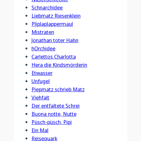
Schnarchidee
Liebmatz Riesenklein
Pliplaplappermaul
Mistraten
Jonathan toter Hahn
hOrchidee
Carlettos Charlotta
Hera die Kindsmörderin
Etwasser
Unfugel
Piepmatz schrieb Matz
Viehfalt
Der entfaltete Schrei
Buona notte, Nutte
Püsch-püsch, Pipi
Ein Mal
Reisequark