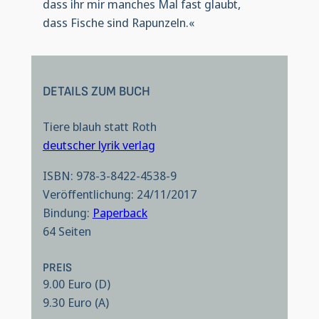
dass ihr mir manches Mal fast glaubt,
dass Fische sind Rapunzeln.«
DETAILS ZUM BUCH
Tiere blauh statt Roth
deutscher lyrik verlag
ISBN: 978-3-8422-4538-9
Veröffentlichung: 24/11/2017
Bindung:
Paperback
64 Seiten
PREIS
9.00 Euro (D)
9.30 Euro (A)