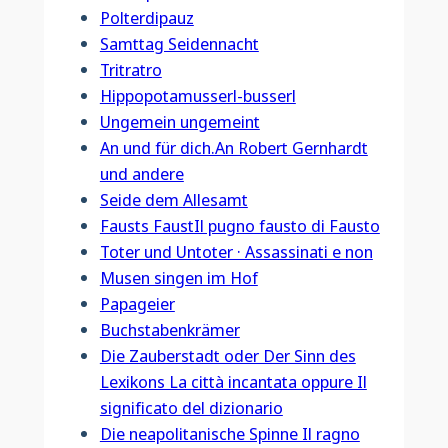
Polterdipauz
Samttag Seidennacht
Tritratro
Hippopotamusserl-busserl
Ungemein ungemeint
An und für dich.An Robert Gernhardt
und andere
Seide dem Allesamt
Fausts FaustIl pugno fausto di Fausto
Toter und Untoter · Assassinati e non
Musen singen im Hof
Papageier
Buchstabenkrämer
Die Zauberstadt oder Der Sinn des
Lexikons La città incantata oppure Il
significato del dizionario
Die neapolitanische Spinne Il ragno