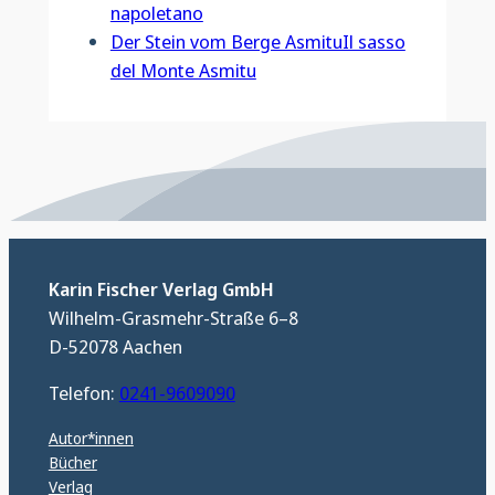
napoletano
Der Stein vom Berge AsmituIl sasso
del Monte Asmitu
Karin Fischer Verlag GmbH
Wilhelm-Grasmehr-Straße 6–8
D-52078 Aachen
Telefon:
0241-9609090
Autor*innen
Bücher
Verlag