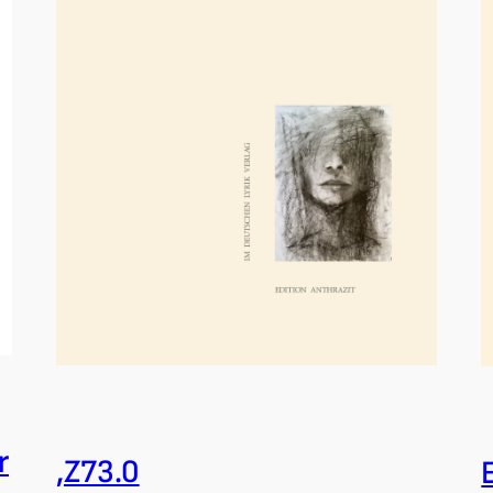
r
,Z73.0