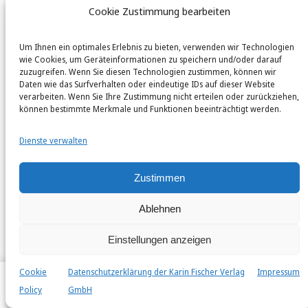
Cookie Zustimmung bearbeiten
veröffentlich ihr 50. Buch im Karin Fischer
Verlag
Um Ihnen ein optimales Erlebnis zu bieten, verwenden wir Technologien
2018
wie Cookies, um Geräteinformationen zu speichern und/oder darauf
zuzugreifen. Wenn Sie diesen Technologien zustimmen, können wir
Übernahme der Geschäftsleitung des Karin
Daten wie das Surfverhalten oder eindeutige IDs auf dieser Website
Fischer Verlags am 28.12.2018 durch Dr.
verarbeiten. Wenn Sie Ihre Zustimmung nicht erteilen oder zurückziehen,
können bestimmte Merkmale und Funktionen beeinträchtigt werden.
Manfred S. Fischer
Dienste verwalten
Im August erscheint der 400. Band der Lyrik-
Buchreihe
edition anthrazit
resp.
edition
Zustimmen
anthrazit im deutschen lyrik verlag
Ablehnen
2019
Der erste Gedichtband »Maskenlos« der als
Einstellungen anzeigen
ZDF Korrespondentin bekannten Journalistin
Katja Birmingham (vormals Eichhorn)
Cookie
Datenschutzerklärung der Karin Fischer Verlag
Impressum
erscheint im deutschen lyrik verlag
Policy
GmbH
Home
Autor*innen
Bücher
Veröffentlichen
Search