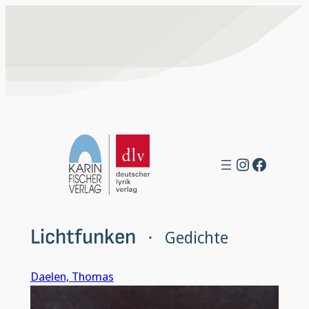
Zum
Inhalt
springen
Instagra
Facebo
Lichtfunken
Gedichte
 · 
Daelen, Thomas