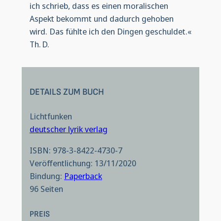
ich schrieb, dass es einen moralischen
Aspekt bekommt und dadurch gehoben
wird. Das fühlte ich den Dingen geschuldet.«
Th. D.
DETAILS ZUM BUCH
Lichtfunken
deutscher lyrik verlag
ISBN: 978-3-8422-4730-7
Veröffentlichung: 13/11/2020
Bindung:
Paperback
96 Seiten
PREIS