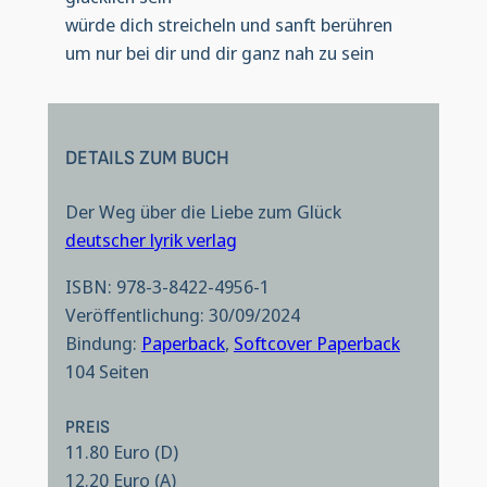
würde dich streicheln und sanft berühren
um nur bei dir und dir ganz nah zu sein
DETAILS ZUM BUCH
Der Weg über die Liebe zum Glück
deutscher lyrik verlag
ISBN: 978-3-8422-4956-1
Veröffentlichung: 30/09/2024
Bindung:
Paperback
,
Softcover Paperback
104 Seiten
PREIS
11.80 Euro (D)
12.20 Euro (A)