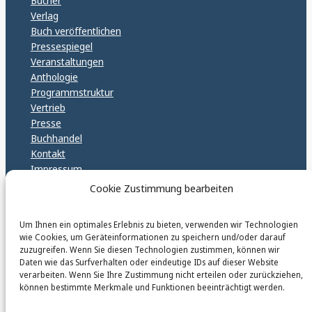
Bücher
Verlag
Buch veröffentlichen
Pressespiegel
Veranstaltungen
Anthologie
Programmstruktur
Vertrieb
Presse
Buchhandel
Kontakt
Impressum
Datenschutz
Cookie Zustimmung bearbeiten
Cookie Policy (EU)
GPSR – EU Sicherheitsrichtlinen
Um Ihnen ein optimales Erlebnis zu bieten, verwenden wir Technologien
wie Cookies, um Geräteinformationen zu speichern und/oder darauf
zuzugreifen. Wenn Sie diesen Technologien zustimmen, können wir
Daten wie das Surfverhalten oder eindeutige IDs auf dieser Website
karinfischerverlag_ac
verarbeiten. Wenn Sie Ihre Zustimmung nicht erteilen oder zurückziehen,
@
karinfischerverlag_ac
können bestimmte Merkmale und Funktionen beeinträchtigt werden.