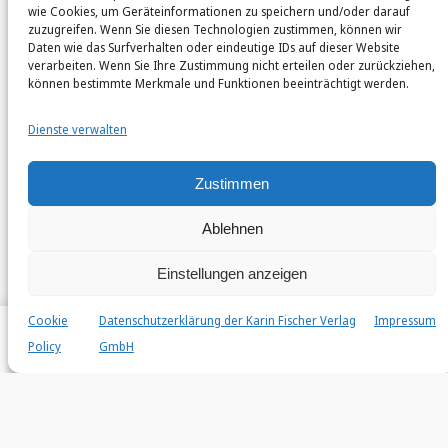
wie Cookies, um Geräteinformationen zu speichern und/oder darauf
zuzugreifen. Wenn Sie diesen Technologien zustimmen, können wir
karinfischerverlag_ac
Daten wie das Surfverhalten oder eindeutige IDs auf dieser Website
@
karinfischerverlag_ac
verarbeiten. Wenn Sie Ihre Zustimmung nicht erteilen oder zurückziehen,
können bestimmte Merkmale und Funktionen beeinträchtigt werden.
Follow
Dienste verwalten
Zustimmen
Ablehnen
Einstellungen anzeigen
Cookie
Datenschutzerklärung der Karin Fischer Verlag
Impressum
Policy
GmbH
Home
Autor*innen
Bücher
Veröffentlichen
Search
Instagr
Faceb
© 2026 by Karin Fischer Verlag GmbH