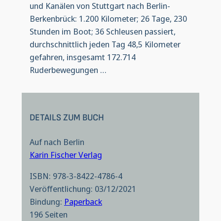
und Kanälen von Stuttgart nach Berlin-
Berkenbrück: 1.200 Kilometer; 26 Tage, 230
Stunden im Boot; 36 Schleusen passiert,
durchschnittlich jeden Tag 48,5 Kilometer
gefahren, insgesamt 172.714
Ruderbewegungen …
DETAILS ZUM BUCH
Auf nach Berlin
Karin Fischer Verlag
ISBN: 978-3-8422-4786-4
Veröffentlichung: 03/12/2021
Bindung:
Paperback
196 Seiten