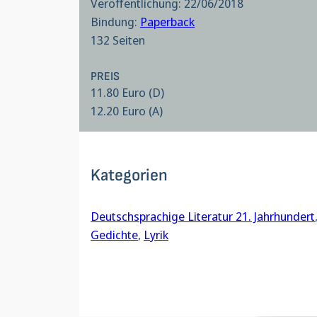
Veröffentlichung: 22/06/2018
Bindung:
Paperback
132 Seiten
PREIS
11.80 Euro (D)
12.20 Euro (A)
Kategorien
Deutschsprachige Literatur 21. Jahrhundert
Gedichte
, 
Lyrik