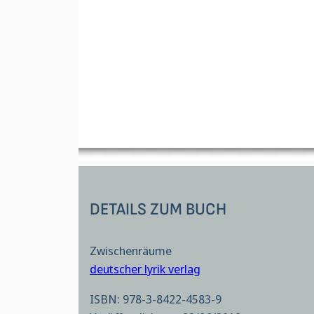
DETAILS ZUM BUCH
Zwischenräume
deutscher lyrik verlag
ISBN: 978-3-8422-4583-9