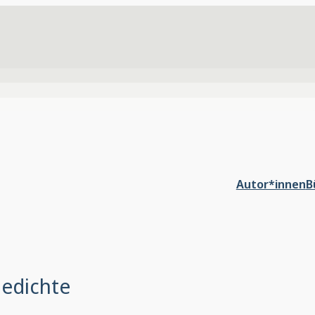
Autor*innen
B
edichte