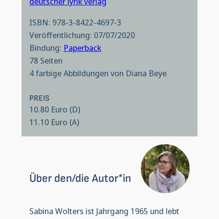
deutscher lyrik verlag
ISBN: 978-3-8422-4697-3
Veröffentlichung: 07/07/2020
Bindung:
Paperback
78 Seiten
4 farbige Abbildungen von Diana Beye
PREIS
10.80 Euro (D)
11.10 Euro (A)
Über den/die Autor*in
Sabina Wolters ist Jahrgang 1965 und lebt