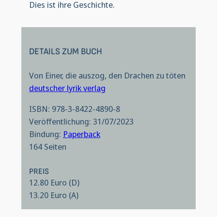
Dies ist ihre Geschichte.
DETAILS ZUM BUCH
Von Einer, die auszog, den Drachen zu töten
deutscher lyrik verlag
ISBN: 978-3-8422-4890-8
Veröffentlichung: 31/07/2023
Bindung:
Paperback
164 Seiten
PREIS
12.80 Euro (D)
13.20 Euro (A)