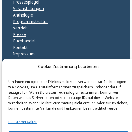
Pressespiegel
Veranstaltungen
Anthologie
Programmstruktur
Vertrieb
Presse
Buchhandel
Kontakt
Impressum
Datenschutz
Cookie Zustimmung bearbeiten
Cookie Policy (EU)
GPSR – EU Sicherheitsrichtlinen
Um Ihnen ein optimales Erlebnis zu bieten, verwenden wir Technologien
wie Cookies, um Geräteinformationen zu speichern und/oder darauf
zuzugreifen. Wenn Sie diesen Technologien zustimmen, können wir
karinfischerverlag_ac
Daten wie das Surfverhalten oder eindeutige IDs auf dieser Website
@
karinfischerverlag_ac
verarbeiten. Wenn Sie Ihre Zustimmung nicht erteilen oder zurückziehen,
können bestimmte Merkmale und Funktionen beeinträchtigt werden.
Follow
Dienste verwalten