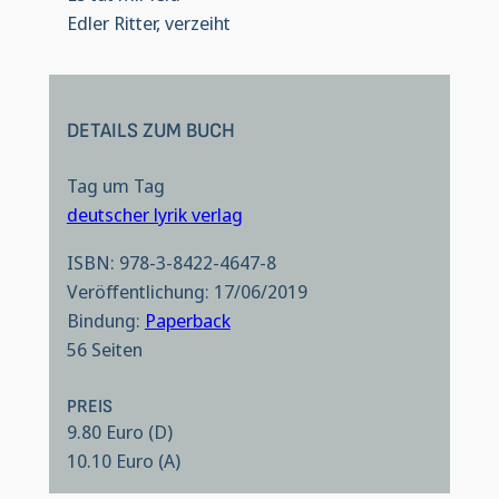
Edler Ritter, verzeiht
DETAILS ZUM BUCH
Tag um Tag
deutscher lyrik verlag
ISBN: 978-3-8422-4647-8
Veröffentlichung: 17/06/2019
Bindung:
Paperback
56 Seiten
PREIS
9.80 Euro (D)
10.10 Euro (A)