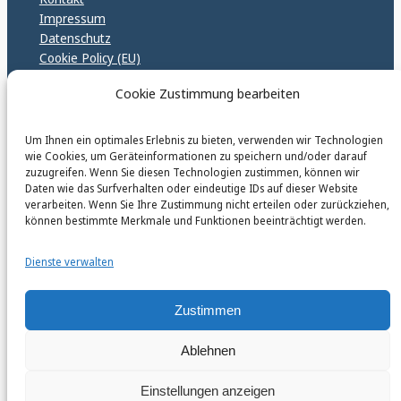
Impressum
Datenschutz
Cookie Policy (EU)
GPSR – EU Sicherheitsrichtlinen
Cookie Zustimmung bearbeiten
Um Ihnen ein optimales Erlebnis zu bieten, verwenden wir Technologien
karinfischerverlag_ac
wie Cookies, um Geräteinformationen zu speichern und/oder darauf
@
karinfischerverlag_ac
zuzugreifen. Wenn Sie diesen Technologien zustimmen, können wir
Daten wie das Surfverhalten oder eindeutige IDs auf dieser Website
verarbeiten. Wenn Sie Ihre Zustimmung nicht erteilen oder zurückziehen,
Follow
können bestimmte Merkmale und Funktionen beeinträchtigt werden.
Dienste verwalten
Zustimmen
Instagr
Faceb
© 2026 by Karin Fischer Verlag GmbH
Ablehnen
Einstellungen anzeigen