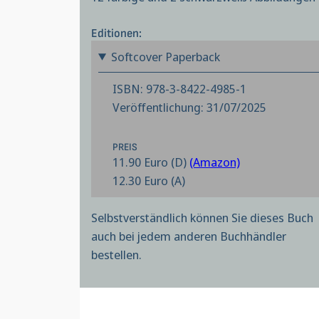
Editionen:
Softcover Paperback
ISBN: 978-3-8422-4985-1
Veröffentlichung: 31/07/2025
PREIS
11.90 Euro (D)
(Amazon)
12.30 Euro (A)
Selbstverständlich können Sie dieses Buch
auch bei jedem anderen Buchhändler
bestellen.