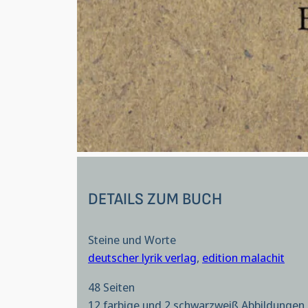
DETAILS ZUM BUCH
Steine und Worte
deutscher lyrik verlag
,
edition malachit
48 Seiten
12 farbige und 2 schwarzweiß Abbildungen