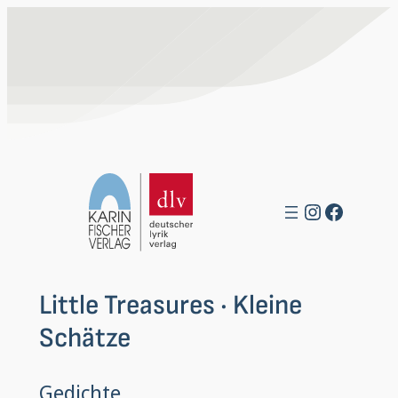
Zum
Inhalt
springen
Instagra
Facebo
Little Treasures · Kleine
Schätze
Gedichte