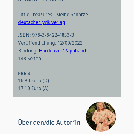
Little Treasures · Kleine Schätze
deutscher lyrik verlag
ISBN: 978-3-8422-4853-3
Veröffentlichung: 12/09/2022
Bindung:
Hardcover/Pappband
148 Seiten
PREIS
16.80 Euro (D)
17.10 Euro (A)
Über den/die Autor*in