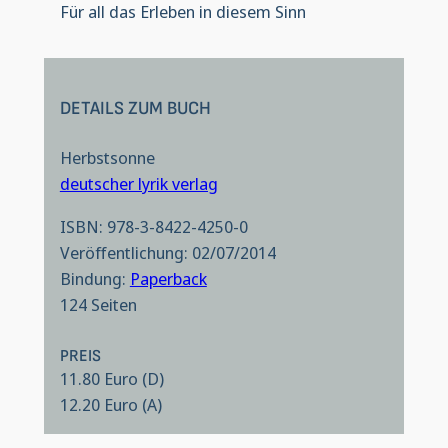
Für all das Erleben in diesem Sinn
DETAILS ZUM BUCH
Herbstsonne
deutscher lyrik verlag
ISBN: 978-3-8422-4250-0
Veröffentlichung: 02/07/2014
Bindung:
Paperback
124 Seiten
PREIS
11.80 Euro (D)
12.20 Euro (A)