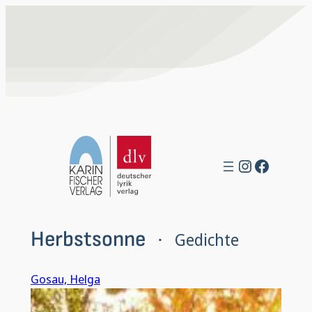
Zum
Inhalt
springen
Instagra
Facebo
Herbstsonne
Gedichte
 · 
Gosau, Helga