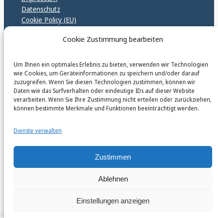
Datenschutz
Cookie Policy (EU)
GPSR – EU Sicherheitsrichtlinen
Cookie Zustimmung bearbeiten
Um Ihnen ein optimales Erlebnis zu bieten, verwenden wir Technologien
karinfischerverlag_ac
wie Cookies, um Geräteinformationen zu speichern und/oder darauf
@
karinfischerverlag_ac
zuzugreifen. Wenn Sie diesen Technologien zustimmen, können wir
Daten wie das Surfverhalten oder eindeutige IDs auf dieser Website
verarbeiten. Wenn Sie Ihre Zustimmung nicht erteilen oder zurückziehen,
Follow
können bestimmte Merkmale und Funktionen beeinträchtigt werden.
Dienste verwalten
Zustimmen
Instagr
Faceb
© 2026 by Karin Fischer Verlag GmbH
Ablehnen
Einstellungen anzeigen