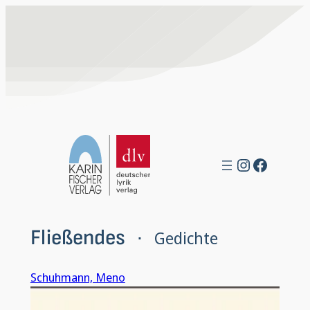
Zum
Inhalt
springen
Instagra
Facebo
Fließendes
Gedichte
 · 
Schuhmann, Meno