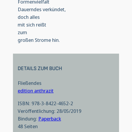
Formenvielfalt
Dauerndes verkündet,
doch alles
mit sich reißt
zum
großen Strome hin.
DETAILS ZUM BUCH
Fließendes
edition anthrazit
ISBN: 978-3-8422-4652-2
Veröffentlichung: 28/05/2019
Bindung:
Paperback
48 Seiten