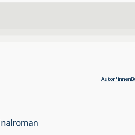
Autor*innen
B
inalroman