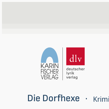
Zum
Inhalt
springen
Die Dorfhexe
Krim
 · 