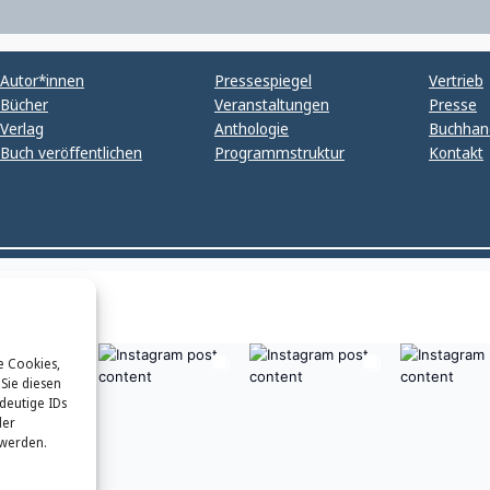
Autor*innen
Pressespiegel
Vertrieb
Bücher
Veranstaltungen
Presse
Verlag
Anthologie
Buchhan
Buch veröffentlichen
Programmstruktur
Kontakt
e Cookies,
Sie diesen
deutige IDs
der
 werden.