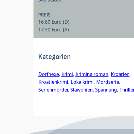
PREIS
16.80 Euro (D)
17.30 Euro (A)
Kategorien
Dorfhexe
, 
Krimi
, 
Kriminalroman
, 
Kroatien
, 
Kroatienkrimi
, 
Lokalkrimi
, 
Mordserie
, 
Serienmörder
, 
Slawonien
, 
Spannung
, 
Thrille