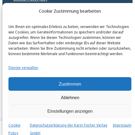
GPSR – EU Sicherheitsrichtlinen
Cookie Zustimmung bearbeiten
Um Ihnen ein optimales Erlebnis zu bieten, verwenden wir Technologien
karinfischerverlag_ac
wie Cookies, um Geräteinformationen zu speichern und/oder darauf
@
karinfischerverlag_ac
zuzugreifen. Wenn Sie diesen Technologien zustimmen, können wir
Daten wie das Surfverhalten oder eindeutige IDs auf dieser Website
verarbeiten. Wenn Sie Ihre Zustimmung nicht erteilen oder zurückziehen,
Follow
können bestimmte Merkmale und Funktionen beeinträchtigt werden.
Dienste verwalten
Zustimmen
Instagr
Faceb
© 2026 by Karin Fischer Verlag GmbH
Ablehnen
Einstellungen anzeigen
Cookie
Datenschutzerklärung der Karin Fischer Verlag
Impressum
Policy
GmbH