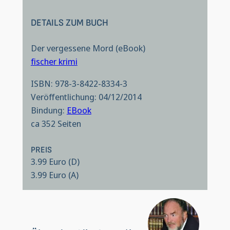
DETAILS ZUM BUCH
Der vergessene Mord (eBook)
fischer krimi
ISBN: 978-3-8422-8334-3
Veröffentlichung: 04/12/2014
Bindung:
EBook
ca 352 Seiten
PREIS
3.99 Euro (D)
3.99 Euro (A)