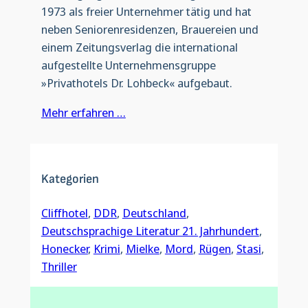
1973 als freier Unternehmer tätig und hat
neben Seniorenresidenzen, Brauereien und
einem Zeitungsverlag die international
aufgestellte Unternehmensgruppe
»Privathotels Dr. Lohbeck« aufgebaut.
Mehr erfahren …
Kategorien
Cliffhotel
, 
DDR
, 
Deutschland
, 
Deutschsprachige Literatur 21. Jahrhundert
, 
Honecker
, 
Krimi
, 
Mielke
, 
Mord
, 
Rügen
, 
Stasi
, 
Thriller