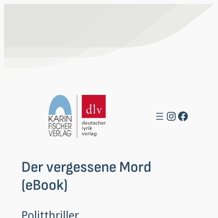
Zum
Inhalt
springen
Instagra
Facebo
Der vergessene Mord
(eBook)
Politthriller