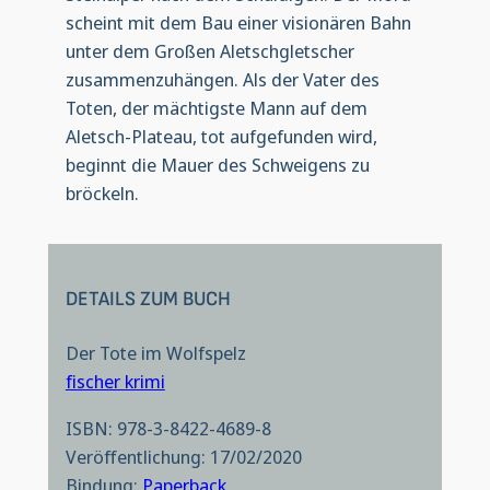
scheint mit dem Bau einer visionären Bahn
unter dem Großen Aletschgletscher
zusammenzuhängen. Als der Vater des
Toten, der mächtigste Mann auf dem
Aletsch-Plateau, tot aufgefunden wird,
beginnt die Mauer des Schweigens zu
bröckeln.
DETAILS ZUM BUCH
Der Tote im Wolfspelz
fischer krimi
ISBN: 978-3-8422-4689-8
Veröffentlichung: 17/02/2020
Bindung:
Paperback