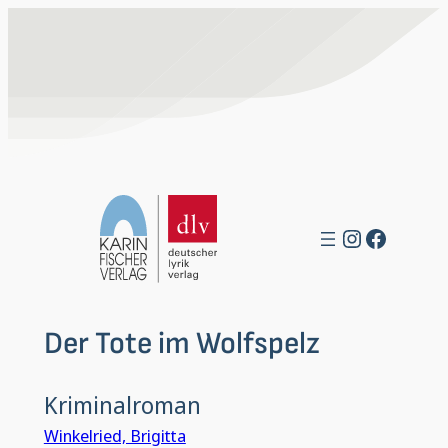
Zum
Inhalt
springen
Instagra
Facebo
Der Tote im Wolfspelz
Kriminalroman
Winkelried, Brigitta