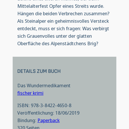
Mittelalterfest Opfer eines Streits wurde.
Hängen die beiden Verbrechen zusammen?
Als Steinalper ein geheimnisvolles Versteck
entdeckt, muss er sich fragen: Was verbirgt
sich Grauenvolles unter der glatten
Oberfläche des Alpenstädtchens Brig?
DETAILS ZUM BUCH
Das Wundermedikament
fischer krimi
ISBN: 978-3-8422-4650-8
Veröffentlichung: 18/06/2019
Bindung:
Paperback
320 Seiten