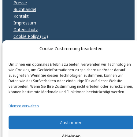
Presse
Buchhandel
Kontakt
Impressum
Datenschutz
Cookie Policy (EU)
GPSR – EU Sicherheitsrichtlinen
Cookie Zustimmung bearbeiten
Um Ihnen ein optimales Erlebnis zu bieten, verwenden wir Technologien
karinfischerverlag_ac
wie Cookies, um Geräteinformationen zu speichern und/oder darauf
@
karinfischerverlag_ac
zuzugreifen. Wenn Sie diesen Technologien zustimmen, können wir
Daten wie das Surfverhalten oder eindeutige IDs auf dieser Website
verarbeiten. Wenn Sie Ihre Zustimmung nicht erteilen oder zurückziehen,
Follow
können bestimmte Merkmale und Funktionen beeinträchtigt werden.
Dienste verwalten
Zustimmen
Instagr
Faceb
© 2026 by Karin Fischer Verlag GmbH
Ablehnen