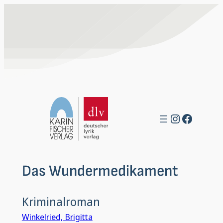
Zum
Inhalt
springen
Instagra
Facebo
Das Wundermedikament
Kriminalroman
Winkelried, Brigitta