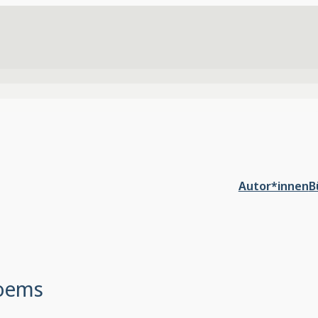
Autor*innen
B
oems