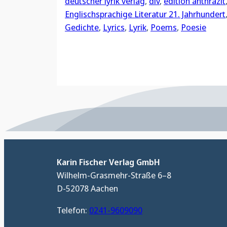
deutscher lyrik verlag
, 
dlv
, 
edition anthrazit
Englischsprachige Literatur 21. Jahrhundert
Gedichte
, 
Lyrics
, 
Lyrik
, 
Poems
, 
Poesie
Karin Fischer Verlag GmbH
Wilhelm-Grasmehr-Straße 6–8
D-52078 Aachen
Telefon:
0241-9609090