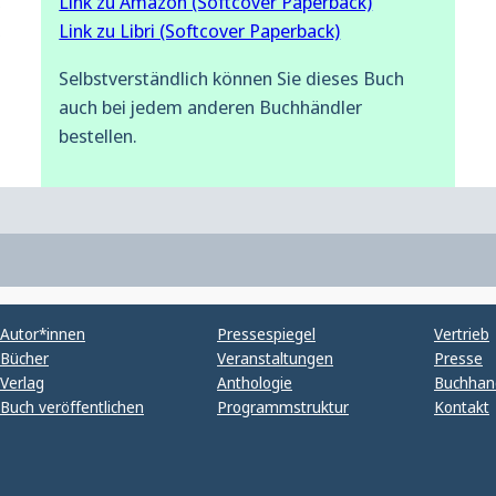
, 
Link zu Amazon (Softcover Paperback)
, 
Link zu Libri (Softcover Paperback)
Selbstverständlich können Sie dieses Buch
auch bei jedem anderen Buchhändler
bestellen.
Autor*innen
Pressespiegel
Vertrieb
Bücher
Veranstaltungen
Presse
Verlag
Anthologie
Buchhan
Buch veröffentlichen
Programmstruktur
Kontakt