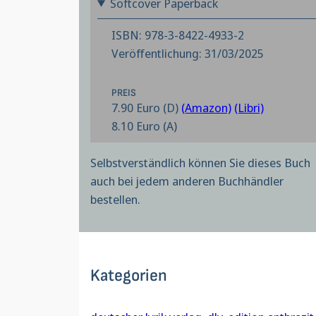
Softcover Paperback
ISBN: 978-3-8422-4933-2
Veröffentlichung: 31/03/2025
PREIS
7.90 Euro (D)
(Amazon)
(Libri)
8.10 Euro (A)
Selbstverständlich können Sie dieses Buch
auch bei jedem anderen Buchhändler
bestellen.
Kategorien