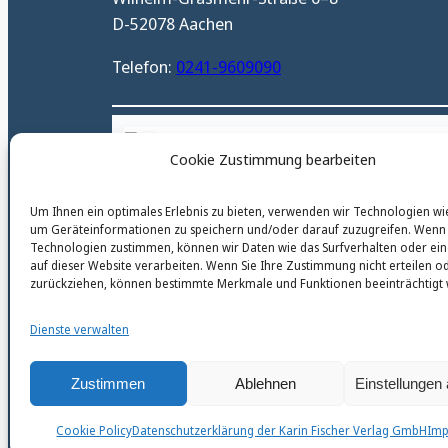
D-52078 Aachen
Telefon:
0241-9609090
karinfischerverlag_ac
Cookie Zustimmung bearbeiten
@
karinfischerverlag_ac
Um Ihnen ein optimales Erlebnis zu bieten, verwenden wir Technologien wi
um Geräteinformationen zu speichern und/oder darauf zuzugreifen. Wenn 
Technologien zustimmen, können wir Daten wie das Surfverhalten oder ein
auf dieser Website verarbeiten. Wenn Sie Ihre Zustimmung nicht erteilen o
zurückziehen, können bestimmte Merkmale und Funktionen beeinträchtigt
Dienste verwalten
Zustimmen
Ablehnen
Einstellungen
Cookie Policy
Datenschutzerklärung der Karin Fischer Verlag GmbH
Im