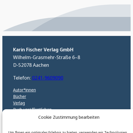
Karin Fischer Verlag GmbH
Wilhelm-Grasmehr-Straße 6–8
D-52078 Aachen
Telefon:
0241-9609090
Autor*innen
Bücher
Verlag
Buch veröffentlichen
Pressespiegel
Cookie Zustimmung bearbeiten
Veranstaltungen
Anthologie
Um Ihnen ein optimales Erlebnis zu bieten, verwenden wir Technologien