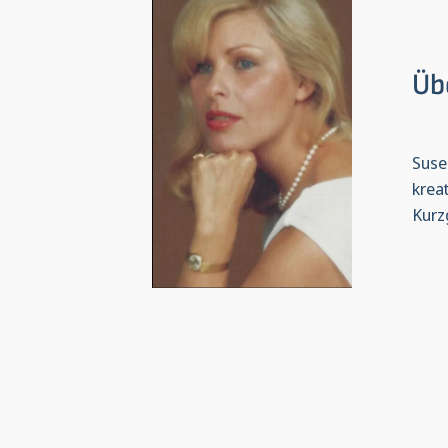
Üb
Suse
krea
Kurz