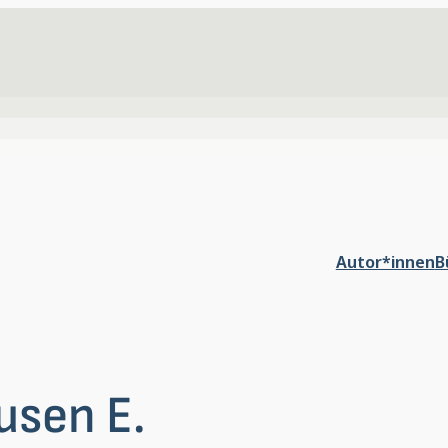
Autor*innen
B
usen E.