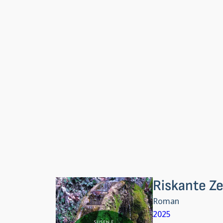
Riskante Ze
Roman
2025