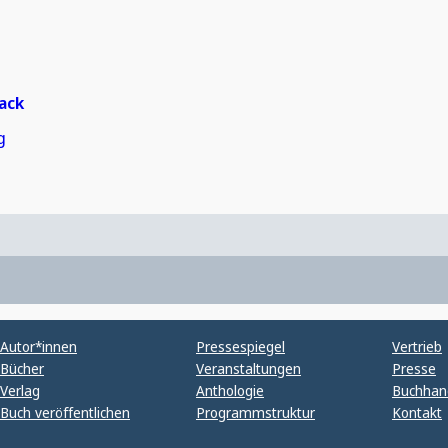
ack
g
Autor*innen
Pressespiegel
Vertrieb
Bücher
Veranstaltungen
Presse
Verlag
Anthologie
Buchhan
Buch veröffentlichen
Programmstruktur
Kontakt