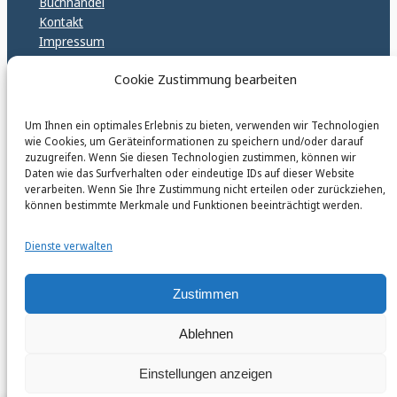
Buchhandel
Kontakt
Impressum
Datenschutz
Cookie Zustimmung bearbeiten
Cookie Policy (EU)
GPSR – EU Sicherheitsrichtlinen
Um Ihnen ein optimales Erlebnis zu bieten, verwenden wir Technologien
wie Cookies, um Geräteinformationen zu speichern und/oder darauf
zuzugreifen. Wenn Sie diesen Technologien zustimmen, können wir
karinfischerverlag_ac
Daten wie das Surfverhalten oder eindeutige IDs auf dieser Website
@
karinfischerverlag_ac
verarbeiten. Wenn Sie Ihre Zustimmung nicht erteilen oder zurückziehen,
können bestimmte Merkmale und Funktionen beeinträchtigt werden.
Follow
Dienste verwalten
Zustimmen
Ablehnen
Instagr
Faceb
© 2026 by Karin Fischer Verlag GmbH
Einstellungen anzeigen