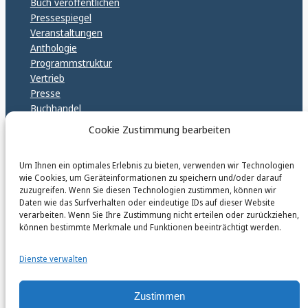
Buch veröffentlichen
Pressespiegel
Veranstaltungen
Anthologie
Programmstruktur
Vertrieb
Presse
Buchhandel
Kontakt
Cookie Zustimmung bearbeiten
Impressum
Datenschutz
Um Ihnen ein optimales Erlebnis zu bieten, verwenden wir Technologien
Cookie Policy (EU)
wie Cookies, um Geräteinformationen zu speichern und/oder darauf
GPSR – EU Sicherheitsrichtlinen
zuzugreifen. Wenn Sie diesen Technologien zustimmen, können wir
Daten wie das Surfverhalten oder eindeutige IDs auf dieser Website
verarbeiten. Wenn Sie Ihre Zustimmung nicht erteilen oder zurückziehen,
können bestimmte Merkmale und Funktionen beeinträchtigt werden.
karinfischerverlag_ac
@
karinfischerverlag_ac
Dienste verwalten
Follow
Zustimmen