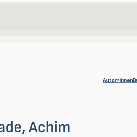
Autor*innen
B
ade, Achim