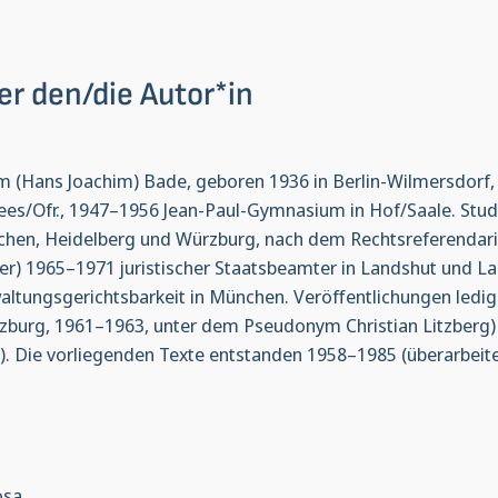
er den/die Autor*in
m (Hans Joachim) Bade, geboren 1936 in Berlin-Wilmersdorf, 19
ees/Ofr., 1947–1956 Jean-Paul-Gymnasium in Hof/Saale. Stud
hen, Heidelberg und Würzburg, nach dem Rechtsreferendariat
er) 1965–1971 juristischer Staatsbeamter in Landshut und La
altungsgerichtsbarkeit in München. Veröffentlichungen ledigli
zburg, 1961–1963, unter dem Pseudonym Christian Litzberg) 
). Die vorliegenden Texte entstanden 1958–1985 (überarbeit
osa