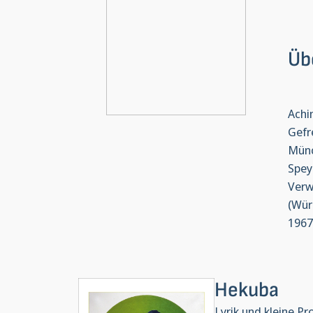
Üb
Achi
Gefr
Münc
Spey
Verw
(Wür
1967
Hekuba
Lyrik und kleine Pr