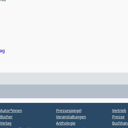
lag
Autor*innen
Pressespiegel
Vertrieb
Bücher
Veranstaltungen
Presse
Verlag
Anthologie
Buchhan