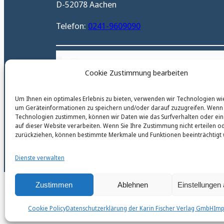
D-52078 Aachen
Telefon:
0241-9609090
karinfischerverlag_ac
Cookie Zustimmung bearbeiten
@
karinfischerverlag_ac
Um Ihnen ein optimales Erlebnis zu bieten, verwenden wir Technologien wi
um Geräteinformationen zu speichern und/oder darauf zuzugreifen. Wenn 
Technologien zustimmen, können wir Daten wie das Surfverhalten oder ein
auf dieser Website verarbeiten. Wenn Sie Ihre Zustimmung nicht erteilen o
zurückziehen, können bestimmte Merkmale und Funktionen beeinträchtigt
© 2026 by Karin Fischer Verlag GmbH
Dienste verwalten
Zustimmen
Ablehnen
Einstellungen
Cookie Policy
Datenschutzerklärung der Karin Fischer Verlag GmbH
Im