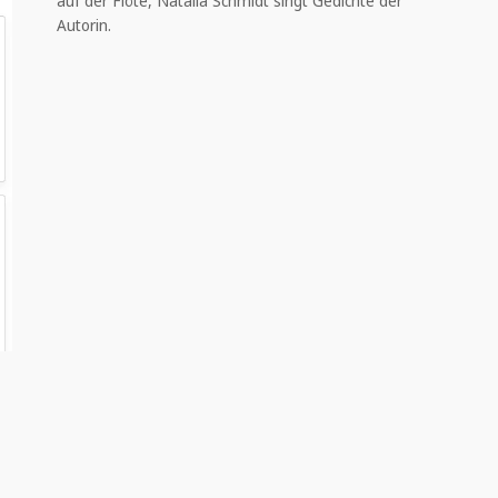
auf der Flöte, Natalia Schmidt singt Gedichte der
Autorin.