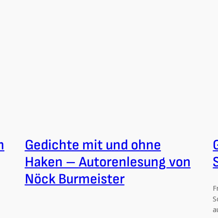
m
Gedichte mit und ohne
Haken – Autorenlesung von
Nöck Burmeister
F
S
a