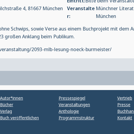
Eintritt
:
Bitte beim Veranstalt
Milchstraße 4, 81667 München
Veranstalte
Münchner Literat
r
:
München
ohne Schwips, sowie Verse aus einem Buchprojekt mit dem Ar
023 großen Anklang beim Publikum.
e/veranstaltung/2093-mlb-lesung-noeck-burmeister/
Autor*innen
Pressespiegel
Vertrieb
Bücher
Veranstaltungen
Presse
Verlag
Anthologie
Buchhan
Buch veröffentlichen
Programmstruktur
Kontakt