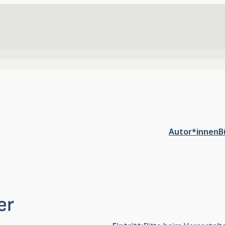
Autor*innen
B
er