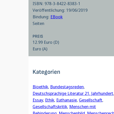
ISBN: 978-3-8422-8383-1
Veröffentlichung: 19/06/2019
Bindung:
EBook
Seiten
PREIS
12.99 Euro (D)
Euro (A)
Kategorien
Bioethik
, 
Bundestagsreden
, 
Deutschsprachige Literatur 21. Jahrhundert
Essay
, 
Ethik
, 
Euthanasie
, 
Gesellschaft
, 
Gesellschaftskritik
, 
Menschen mit
Behinderung
, 
Menschenbild
, 
Menschenrech