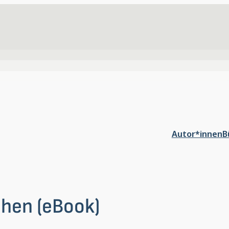
Autor*innen
B
chen (eBook)