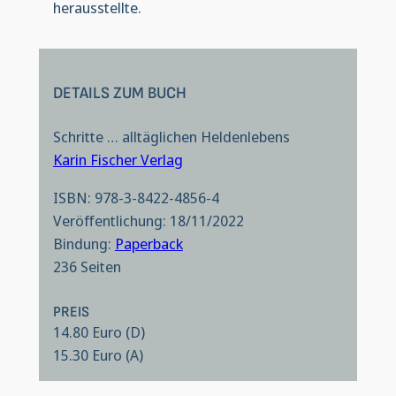
herausstellte.
DETAILS ZUM BUCH
Schritte … alltäglichen Heldenlebens
Karin Fischer Verlag
ISBN: 978-3-8422-4856-4
Veröffentlichung: 18/11/2022
Bindung:
Paperback
236 Seiten
PREIS
14.80 Euro (D)
15.30 Euro (A)