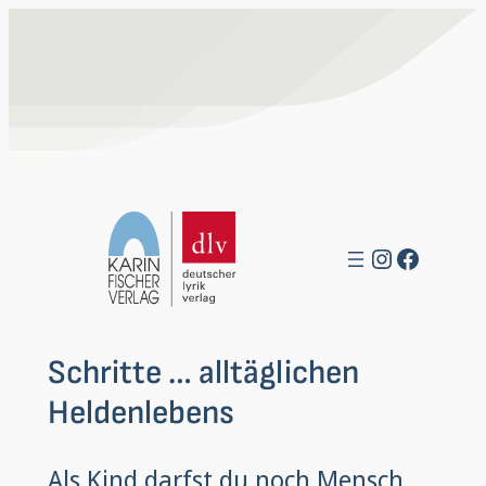
Zum
Inhalt
springen
Instagra
Facebo
Schritte … alltäglichen
Heldenlebens
Als Kind darfst du noch Mensch