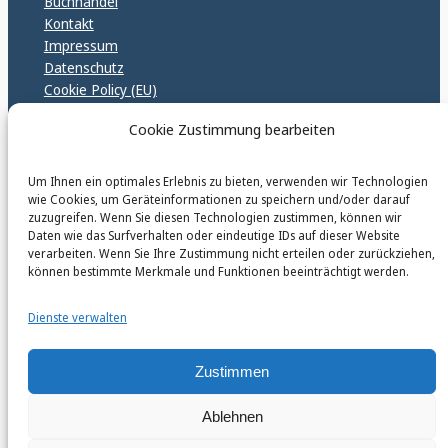
Buchhandel
Kontakt
Impressum
Datenschutz
Cookie Policy (EU)
GPSR – EU Sicherheitsrichtlinen
Cookie Zustimmung bearbeiten
Um Ihnen ein optimales Erlebnis zu bieten, verwenden wir Technologien
karinfischerverlag_ac
wie Cookies, um Geräteinformationen zu speichern und/oder darauf
@
karinfischerverlag_ac
zuzugreifen. Wenn Sie diesen Technologien zustimmen, können wir
Daten wie das Surfverhalten oder eindeutige IDs auf dieser Website
verarbeiten. Wenn Sie Ihre Zustimmung nicht erteilen oder zurückziehen,
Follow
können bestimmte Merkmale und Funktionen beeinträchtigt werden.
Dienste verwalten
Zustimmen
Instagr
Faceb
© 2026 by Karin Fischer Verlag GmbH
Ablehnen