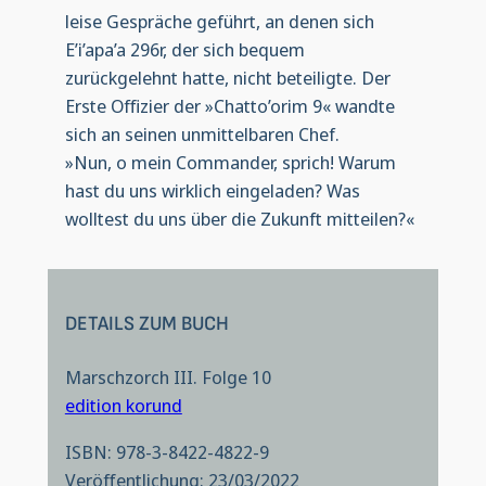
leise Gespräche geführt, an denen sich
E’i’apa’a 296r, der sich bequem
zurückgelehnt hatte, nicht beteiligte. Der
Erste Offizier der »Chatto’orim 9« wandte
sich an seinen unmittelbaren Chef.
»Nun, o mein Commander, sprich! Warum
hast du uns wirklich eingeladen? Was
wolltest du uns über die Zukunft mitteilen?«
DETAILS ZUM BUCH
Marschzorch III. Folge 10
edition korund
ISBN: 978-3-8422-4822-9
Veröffentlichung: 23/03/2022