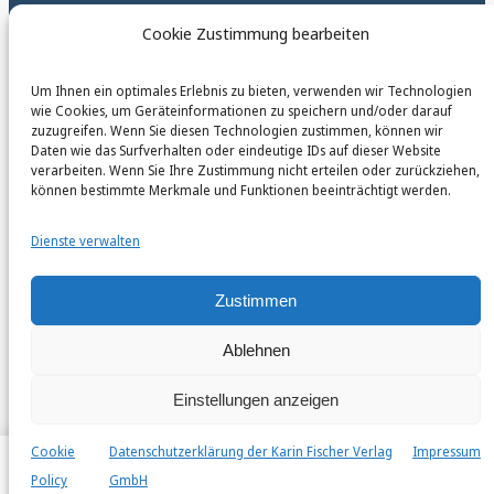
GPSR – EU Sicherheitsrichtlinen
Cookie Zustimmung bearbeiten
Um Ihnen ein optimales Erlebnis zu bieten, verwenden wir Technologien
karinfischerverlag_ac
wie Cookies, um Geräteinformationen zu speichern und/oder darauf
@
karinfischerverlag_ac
zuzugreifen. Wenn Sie diesen Technologien zustimmen, können wir
Daten wie das Surfverhalten oder eindeutige IDs auf dieser Website
verarbeiten. Wenn Sie Ihre Zustimmung nicht erteilen oder zurückziehen,
Follow
können bestimmte Merkmale und Funktionen beeinträchtigt werden.
Dienste verwalten
Zustimmen
Ablehnen
Einstellungen anzeigen
Cookie
Datenschutzerklärung der Karin Fischer Verlag
Impressum
Instagr
Faceb
© 2026 by Karin Fischer Verlag GmbH
Policy
GmbH
Home
Autor*innen
Bücher
Veröffentlichen
Search