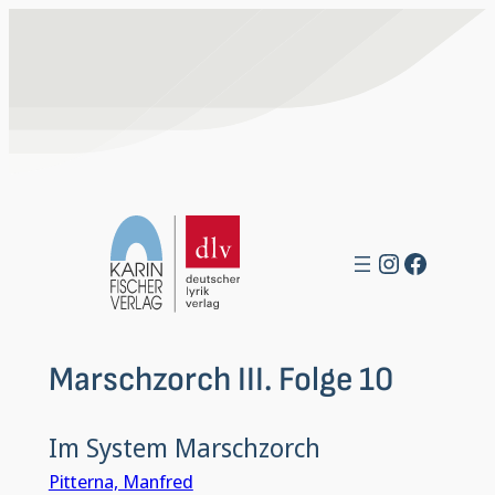
Zum
Inhalt
springen
Instagra
Facebo
Marschzorch III. Folge 10
Im System Marschzorch
Pitterna, Manfred