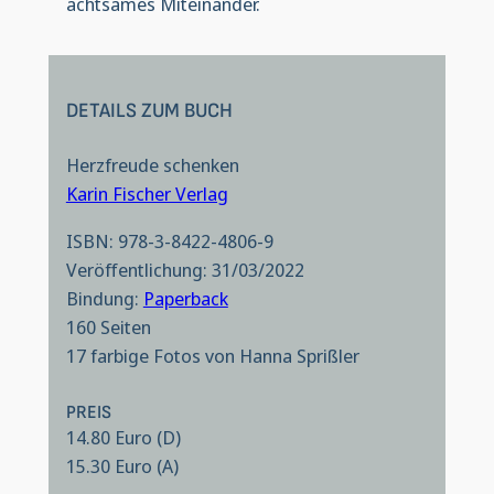
achtsames Miteinander.
DETAILS ZUM BUCH
Herzfreude schenken
Karin Fischer Verlag
ISBN: 978-3-8422-4806-9
Veröffentlichung: 31/03/2022
Bindung:
Paperback
160 Seiten
17 farbige Fotos von Hanna Sprißler
PREIS
14.80 Euro (D)
15.30 Euro (A)