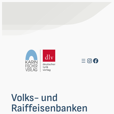
Zum
Inhalt
springen
Instagra
Facebo
Volks- und
Raiffeisenbanken