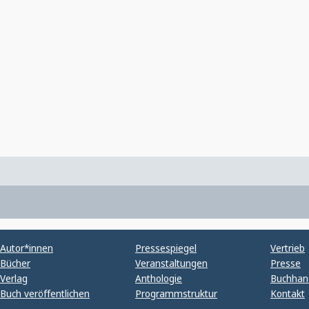
Autor*innen
Pressespiegel
Vertrieb
Bücher
Veranstaltungen
Presse
Verlag
Anthologie
Buchhan
Buch veröffentlichen
Programmstruktur
Kontakt