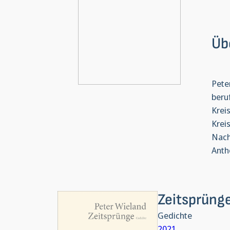
Üb
Pete
beru
Krei
Krei
Nach
Anth
Zeitsprüng
Gedichte
2021