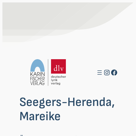
Zum
Inhalt
springen
Instagra
Facebo
Seegers-Herenda,
Mareike