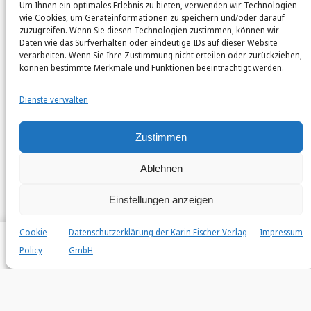
Um Ihnen ein optimales Erlebnis zu bieten, verwenden wir Technologien
karinfischerverlag_ac
wie Cookies, um Geräteinformationen zu speichern und/oder darauf
@
karinfischerverlag_ac
zuzugreifen. Wenn Sie diesen Technologien zustimmen, können wir
Daten wie das Surfverhalten oder eindeutige IDs auf dieser Website
verarbeiten. Wenn Sie Ihre Zustimmung nicht erteilen oder zurückziehen,
Follow
können bestimmte Merkmale und Funktionen beeinträchtigt werden.
Dienste verwalten
Zustimmen
Ablehnen
Einstellungen anzeigen
Cookie
Datenschutzerklärung der Karin Fischer Verlag
Impressum
Instagr
Faceb
© 2026 by Karin Fischer Verlag GmbH
Policy
GmbH
Home
Autor*innen
Bücher
Veröffentlichen
Search