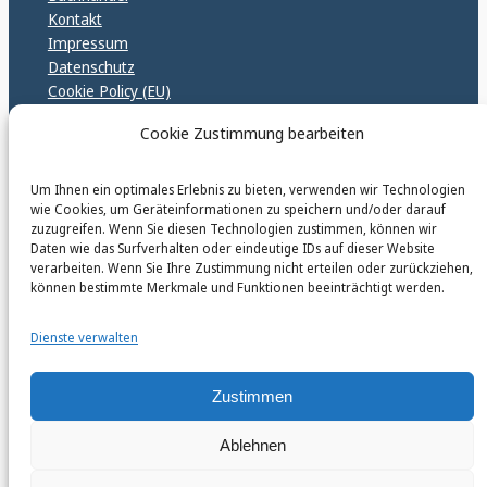
Kontakt
Impressum
Datenschutz
Cookie Policy (EU)
GPSR – EU Sicherheitsrichtlinen
Cookie Zustimmung bearbeiten
Um Ihnen ein optimales Erlebnis zu bieten, verwenden wir Technologien
karinfischerverlag_ac
wie Cookies, um Geräteinformationen zu speichern und/oder darauf
@
karinfischerverlag_ac
zuzugreifen. Wenn Sie diesen Technologien zustimmen, können wir
Daten wie das Surfverhalten oder eindeutige IDs auf dieser Website
verarbeiten. Wenn Sie Ihre Zustimmung nicht erteilen oder zurückziehen,
Follow
können bestimmte Merkmale und Funktionen beeinträchtigt werden.
Dienste verwalten
Zustimmen
Instagr
Faceb
© 2026 by Karin Fischer Verlag GmbH
Ablehnen