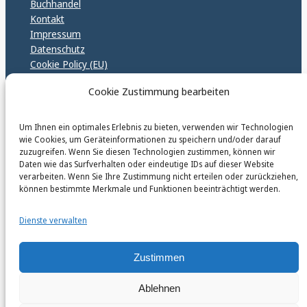
Buchhandel
Kontakt
Impressum
Datenschutz
Cookie Policy (EU)
GPSR – EU Sicherheitsrichtlinen
Cookie Zustimmung bearbeiten
Um Ihnen ein optimales Erlebnis zu bieten, verwenden wir Technologien
karinfischerverlag_ac
wie Cookies, um Geräteinformationen zu speichern und/oder darauf
@
karinfischerverlag_ac
zuzugreifen. Wenn Sie diesen Technologien zustimmen, können wir
Daten wie das Surfverhalten oder eindeutige IDs auf dieser Website
verarbeiten. Wenn Sie Ihre Zustimmung nicht erteilen oder zurückziehen,
Follow
können bestimmte Merkmale und Funktionen beeinträchtigt werden.
Dienste verwalten
Zustimmen
Instagr
Faceb
© 2026 by Karin Fischer Verlag GmbH
Ablehnen