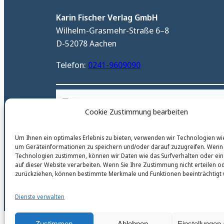
Karin Fischer Verlag GmbH
Wilhelm-Grasmehr-Straße 6–8
D-52078 Aachen
Telefon:
0241-9609090
karinfischerverlag_ac
Cookie Zustimmung bearbeiten
@
karinfischerverlag_ac
Um Ihnen ein optimales Erlebnis zu bieten, verwenden wir Technologien wi
um Geräteinformationen zu speichern und/oder darauf zuzugreifen. Wenn 
Technologien zustimmen, können wir Daten wie das Surfverhalten oder ein
auf dieser Website verarbeiten. Wenn Sie Ihre Zustimmung nicht erteilen o
zurückziehen, können bestimmte Merkmale und Funktionen beeinträchtigt
© 2026 by Karin Fischer Verlag GmbH
Dienste verwalten
Zustimmen
Ablehnen
Einstellungen