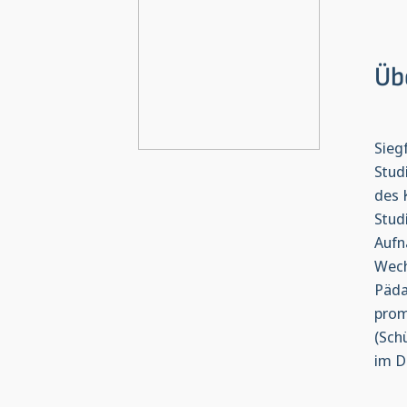
Üb
Sieg
Stud
des 
Stud
Aufn
Wech
Päda
prom
(Sch
im D