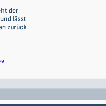
eht der
und lässt
en zurück
lag