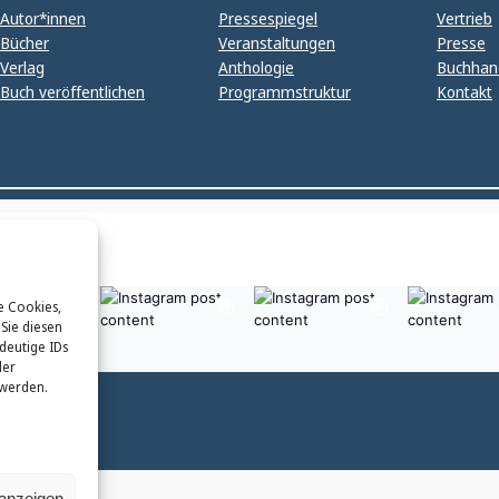
Autor*innen
Pressespiegel
Vertrieb
Bücher
Veranstaltungen
Presse
Verlag
Anthologie
Buchhan
Buch veröffentlichen
Programmstruktur
Kontakt
e Cookies,
Sie diesen
deutige IDs
der
 werden.
 anzeigen