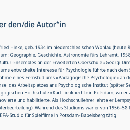
er den/die Autor*in
fried Hinke, geb. 1934 im niederschlesischen Wohlau (heute Rep
ium: Geographie, Geschichte, Astronomie fürs Lehramt. 1958–
Kultur-Ensembles an der Erweiterten Oberschule »Georgi Dim
iums entwickelte Interesse für Psychologie führte nach de
ahme eines Fernstudiums »Pädagogische Psychologie« an der
sel des Arbeitsplatzes ans Psychologische Institut (später 
gogischen Hochschule »Karl Liebknecht« in Potsdam, wo er al
ovierte und habilitierte. Als Hochschullehrer lehrte er Lern
ülerbeurteilung). Während des Studiums war er von 1956–58 fre
EFA-Studio für Spielfilme in Potsdam-Babelsberg tätig.