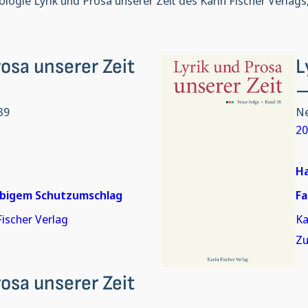
ologie Lyrik und Prosa unserer Zeit des Karin Fischer Verlags
rosa unserer Zeit
L
–
39
Ne
2
Ha
rbigem Schutzumschlag
F
Fischer Verlag
Ka
Z
rosa unserer Zeit