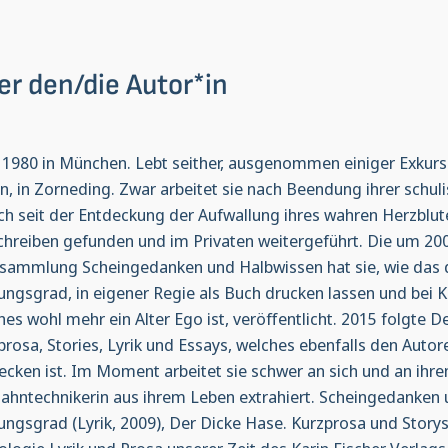
er den/die Autor*in
 1980 in München. Lebt seither, ausgenommen einiger Exkursi
n, in Zorneding. Zwar arbeitet sie nach Beendung ihrer schul
ch seit der Entdeckung der Aufwallung ihres wahren Herzblu
chreiben gefunden und im Privaten weitergeführt. Die um 20
ksammlung Scheingedanken und Halbwissen hat sie, wie das
ungsgrad, in eigener Regie als Buch drucken lassen und bei
hes wohl mehr ein Alter Ego ist, veröffentlicht. 2015 folgte 
prosa, Stories, Lyrik und Essays, welches ebenfalls den Auto
ecken ist. Im Moment arbeitet sie schwer an sich und an ihr
Zahntechnikerin aus ihrem Leben extrahiert. Scheingedanken 
ungsgrad (Lyrik, 2009), Der Dicke Hase. Kurzprosa und Storys