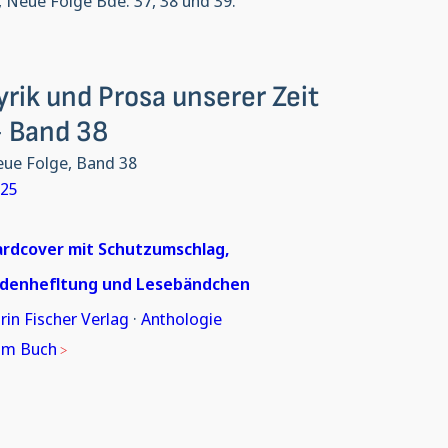
, Neue Folge Bde. 37, 38 und 39.
yrik und Prosa unserer Zeit
 Band 38
ue Folge, Band 38
025
rdcover mit Schutzumschlag,
adenhefltung und Lesebändchen
rin Fischer Verlag
·
Anthologie
um Buch