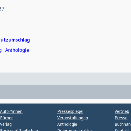
37
hutzumschlag
g
·
Anthologie
Autor*innen
Pressespiegel
Vertrieb
Bücher
Veranstaltungen
Presse
Verlag
Anthologie
Buchhan
Buch veröffentlichen
Programmstruktur
Kontakt