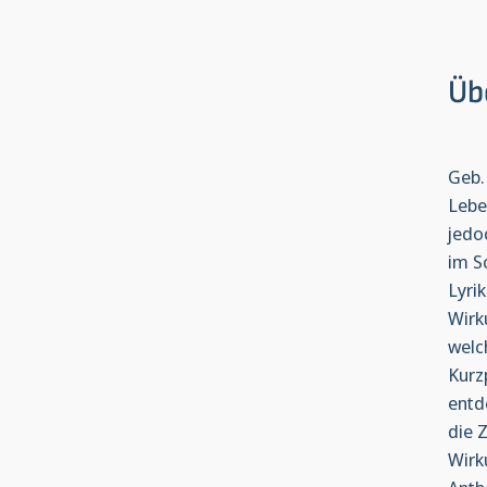
Üb
Geb.
Lebe
jedo
im S
Lyri
Wirk
welc
Kurz
entd
die 
Wirk